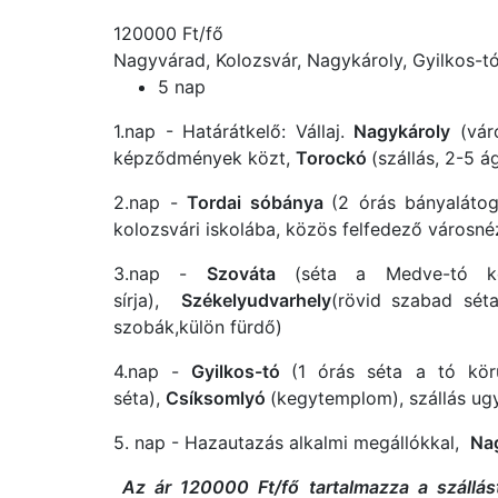
120000 Ft/fő
Nagyvárad, Kolozsvár, Nagykároly, Gyilkos-t
5 nap
1.nap - Határátkelő: Vállaj.
Nagykároly
(vár
képződmények közt,
Torockó
(szállás, 2-5 á
2.nap -
Tordai sóbánya
(2 órás bányaláto
kolozsvári iskolába, közös felfedező városné
3.nap -
Szováta
(séta a Medve-tó kör
sírja),
Székelyudvarhely
(rövid szabad sét
szobák,külön fürdő)
4.nap -
Gyilkos-tó
(1 órás séta a tó kör
séta),
Csíksomlyó
(kegytemplom), szállás ug
5. nap - Hazautazás alkalmi megállókkal,
Na
Az ár 120000 Ft/fő tartalmazza a szállást