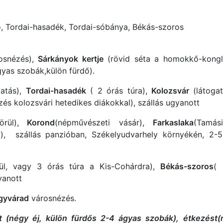
ó, Tordai-hasadék, Tordai-sóbánya, Békás-szoros
osnézés),
Sárkányok kertje
(rövid séta a homokkő-kong
gyas szobák,külön fürdő).
gatás),
Tordai-hasadék
( 2 órás túra),
Kolozsvár
(látoga
zés kolozsvári hetedikes diákokkal), szállás ugyanott
ül),
Korond
(népművészeti vásár),
Farkaslaka
(Tamás
a), szállás panzióban, Székelyudvarhely környékén, 2-
ül, vagy 3 órás túra a Kis-Cohárdra),
Békás-szoros
( 
yanott
gyvárad
városnézés.
 (négy éj, külön fürdős 2-4 ágyas szobák), étkezést(r