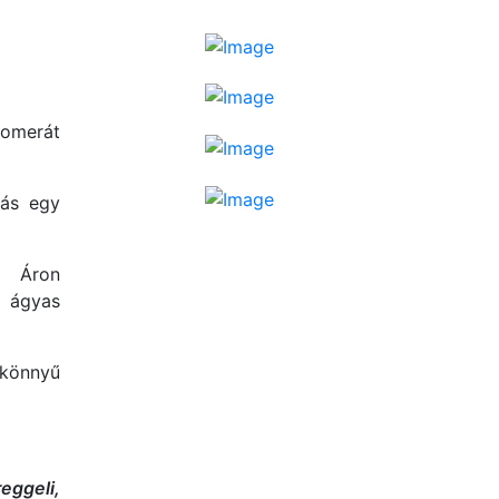
lomerát
tás egy
i Áron
5 ágyas
könnyű
eggeli,